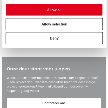
verschillende onderwerpen, zoals:
Digitale transformatie van ons bedrijf
Allow all
Recycleerbaarheid en durzaamheid
Slimme oplossingen
Allow selection
Modulair bouwen
Zo boeken we elke dag vooruitgang op vlak van
Deny
design,
duurzaamheid
en prestaties en kunnen we bij AluK
Nederland de beste aluminium kozijnen aanbieden op de markt.
Onze deur staat voor u open
Wenst u meer informatie over onze aluminium kozijnen of heeft
u een project dat u wenst te bespreken met onze deskundige
projectmedewerkers? Neem vrijblijvend contact op en wij
helpen u graag verder.
Contacteer ons