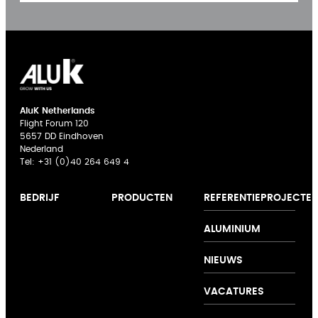
AluK Netherlands
Flight Forum 120
5657 DD Eindhoven
Nederland
Tel:
+31 (0)40 264 649 4
REFERENTIEPROJECTE
BEDRIJF
PRODUCTEN
Over ons
Gevelbekleding
Novae
ALUMINIUM
Expertise
Raam- en
Innovatie
deursystemen
NIEUWS
Samenwerkingen
Schuifdeursystemen
Ondersteuning
Vouwwandsysteem
VACATURES
Duurzaamheid
Vliesgevelsystemen