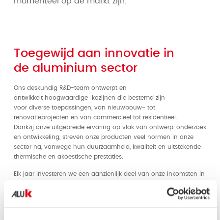
momenteel op de markt zijn.
Toegewijd aan innovatie in
de aluminium sector
Ons deskundig R&D-team ontwerpt en
ontwikkelt hoogwaardige kozijnen die bestemd zijn
voor diverse toepassingen, van nieuwbouw- tot
renovatieprojecten en van commercieel tot residentieel.
Dankzij onze uitgebreide ervaring op vlak van ontwerp, onderzoek
en ontwikkeling, streven onze producten veel normen in onze
sector na, vanwege hun duurzaamheid, kwaliteit en uitstekende
thermische en akoestische prestaties.
Elk jaar investeren we een aanzienlijk deel van onze inkomsten in
R&D, waardoor we voortuistrevende aluminium bouwsystemen
kunnen leveren die beantwoorden aan de hoge eisen van
architecten, bouwheren, gevelbouwers en huiseigenaren.