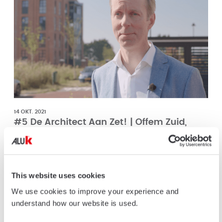
14 OKT. 2021
#5 De Architect Aan Zet! | Offem Zuid,
Noordwijk
In deze 5e editie van De Architect Aan Zet praten we met Jean-
Paul Corèl architect bij Stol architecten over het ontwerp van het
karakteristieke appartementengebouw in de nieuwe woonwijk
This website uses cookies
Offem Zuid Noordwijk. De nieuwbouw is dan ook geïnspireerd op
de…
We use cookies to improve your experience and
understand how our website is used.
READ MORE