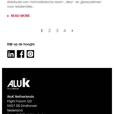
distributie van minimalistische raam-, deur- en glassystemen
voor residentiële…
READ MORE
1
2
3
4
Blijf op de hoogte
AluK Netherlands
Flight Forum 120
5657 DD Eindhoven
Nederland