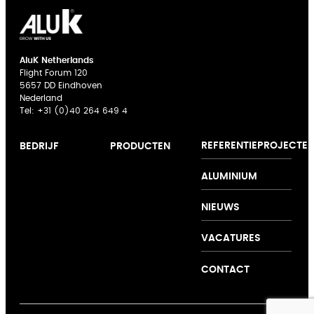
AluK Netherlands
Flight Forum 120
5657 DD Eindhoven
Nederland
Tel:
+31 (0)40 264 649 4
REFERENTIEPROJECTE
BEDRIJF
PRODUCTEN
Over ons
Gevelbekleding
Novae
ALUMINIUM
Expertise
Raam- en
Innovatie
deursystemen
NIEUWS
Samenwerkingen
Schuifdeursystemen
Ondersteuning
Vouwwandsysteem
VACATURES
Duurzaamheid
Vliesgevelsystemen
Daksystemen
CONTACT