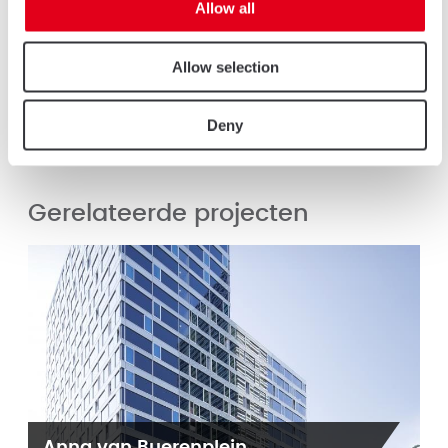
Allow all
Notus
Notus is een modern, traditioneel schuifraam dat uitermate
Allow selection
geschikt is voor renovatie.
MEER INFORMATIE
Deny
Gerelateerde projecten
Anna van Buerenplein