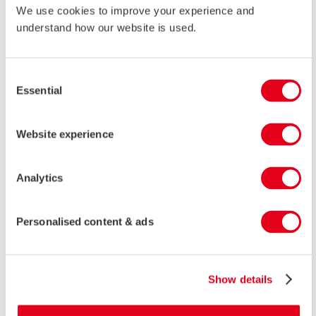
S141
We use cookies to improve your experience and
S141 is het standaard schuifdeursysteem met een strak design. Dit
understand how our website is used.
systeem biedt een oplossing voor de meest gevraagde
schuifdeurvarianten. Het is ontworpen voor intensief gebruik in
woningen, appartemen ten en openbare gebouwen.
Consent
Essential
MEER INFORMATIE
Selection
Website experience
Analytics
Personalised content & ads
Show details