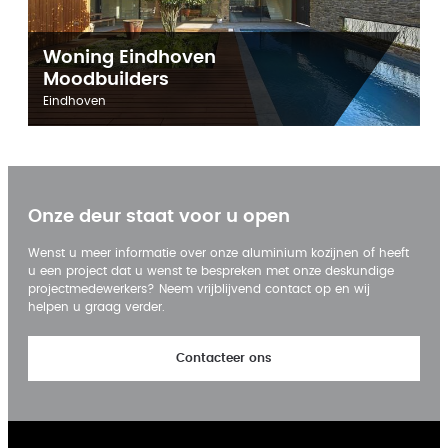
Woning Eindhoven
Moodbuilders
Eindhoven
Onze deur staat voor u open
Wenst u meer informatie over onze aluminium kozijnen of heeft
u een project dat u wenst te bespreken met onze deskundige
projectmedewerkers? Neem vrijblijvend contact op en wij
helpen u graag verder.
Contacteer ons