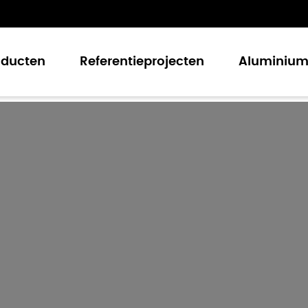
oducten
Referentieprojecten
Aluminiu
velbekleding
am- en deursystemen
huifdeursystemen
en
uwwandsysteem
iesgevelsystemen
ksystemen
vae