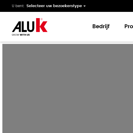
U bent:
Bedrijf
Pr
Over ons
Ge
Expertise
Ra
Innovatie
Sc
Samenwerking
Vo
Ondersteuning
Vl
Duurzaamheid
Da
No