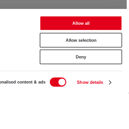
Allow all
Allow selection
Deny
onalised content & ads
Show details
t