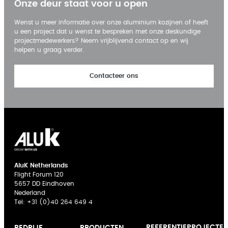
Onze deur staat voor u open
Wenst u meer informatie over onze aluminium kozijnen of heeft
u een project dat u wenst te bespreken met onze deskundige
projectmedewerkers? Neem vrijblijvend contact op en wij
helpen u graag verder.
Contacteer ons
AluK Netherlands
Flight Forum 120
5657 DD Eindhoven
Nederland
Tel:
+31 (0)40 264 649 4
REFERENTIEPROJECTE
BEDRIJF
PRODUCTEN