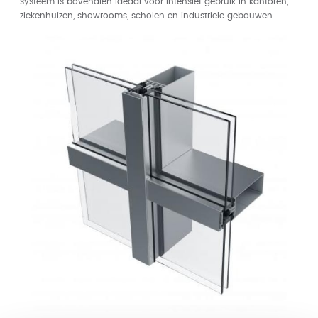
systeem is bovendien ideaal voor intensief gebruik in kantoren,
ziekenhuizen, showrooms, scholen en industriële gebouwen.