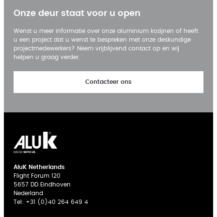
Onze deur staat voor u open
Wenst u meer informatie over onze aluminium kozijnen of heeft
u een project dat u wenst te bespreken met onze deskundige
projectmedewerkers? Neem vrijblijvend contact op en wij
helpen u graag verder.
Contacteer ons
AluK Netherlands
Flight Forum 120
5657 DD Eindhoven
Nederland
Tel:
+31 (0)40 264 649 4