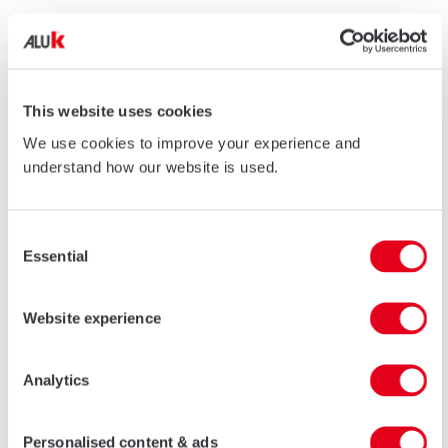
Overzicht
Technische data
Download Marketingmateriaal
This website uses cookies
Design kenmerken
We use cookies to improve your experience and
understand how our website is used.
Een compleet gamma van profi elen om aan elke statische eis
te voldoen
Traditionele systeem van verticale stijlen, horizontale regels,
Consent
klemlijsten en deklijsten in verschillende ontwerpen
Essential
Selection
Verschillende afwerkingen mogelijk in een breed gamma aan
RAL-kleuren
Geschikt voor nieuwbouw
Website experience
Analytics
Andere producten :
Vliesgevelsystemen
Personalised content & ads